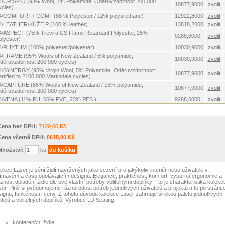
4/CRISP O (93% Wool, 7% Polyamide, Oděruvzdornost 200 000
10877,9000
zvolit
ycles)
4/COMFORT+ COM+ (88 % Polyester / 12% polyurethane)
12922,8000
zvolit
4/LEATHER/KŮŽE P (100 % leather)
13818,2000
zvolit
4/ASPECT (75% Trevira CS Flame Retardant Polyester, 25%
9268,6000
zvolit
olyester)
4/RHYTHM (100% polyester/polyester)
10030,9000
zvolit
4/FRAME (95% Wools of New Zealand / 5% polyamide,
10030,9000
zvolit
děruvzdornost 200,000 cycles)
4/SYNERGY (95% Virgin Wool, 5% Polyamide, Oděruvzdornost:
10877,9000
zvolit
rtified to ?100,000 Martindale cycles)
4/CAPTURE (85% Wools of New Zealand / 15% polyamide,
10877,9000
zvolit
děruvzdornost 200,000 cycles)
4/VENA (11% PU, 66% PVC, 23% PES )
9268,6000
zvolit
Cena bez DPH:
7120,00 Kč
Cena včetně DPH:
8615,00 Kč
Množství:
ks
ekce Laser je sérií židlí navržených jako sezení pro jakýkoliv interiér nebo uživatele v
ímavém a času odolávajícím designu. Elegance, praktičnost, komfort, výborná ergonomie a
nost doladění židle dle své vlastní potřeby volitelnými doplňky – to je charakteristika kolekc
er. Plně si uvědomujeme různorodost potřeb jednotlivých uživatelů a projektů a to po stránc
ignu, funkčnosti i ceny. Z tohoto důvodu kolekce Laser zahrnuje širokou paletu jednotlivých
elů a volitelných doplňků. Výrobce LD Seating.
konferenční židle