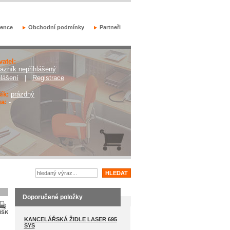
rence
Obchodní podmínky
Partneři
vatel:
azník nepřihlášený
hlášení
|
Registrace
ík:
prázdný
a:
-
Doporučené položky
KANCELÁŘSKÁ ŽIDLE LASER 695
SYS