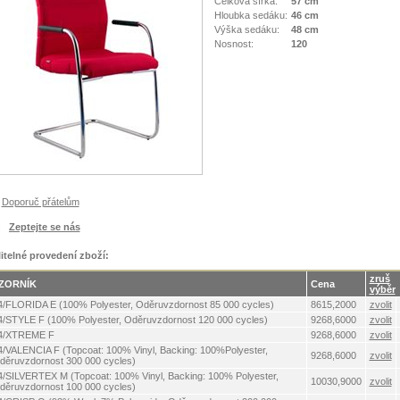
Celková šířka:
57 cm
Hloubka sedáku:
46 cm
Výška sedáku:
48 cm
Nosnost:
120
Doporuč přátelům
Zeptejte se nás
litelné provedení zboží:
zruš
ZORNÍK
Cena
výběr
4/FLORIDA E (100% Polyester, Oděruvzdornost 85 000 cycles)
8615,2000
zvolit
4/STYLE F (100% Polyester, Oděruvzdornost 120 000 cycles)
9268,6000
zvolit
4/XTREME F
9268,6000
zvolit
4/VALENCIA F (Topcoat: 100% Vinyl, Backing: 100%Polyester,
9268,6000
zvolit
děruvzdornost 300 000 cycles)
4/SILVERTEX M (Topcoat: 100% Vinyl, Backing: 100% Polyester,
10030,9000
zvolit
děruvzdornost 100 000 cycles)