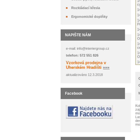
1
c
Rozkládací křesla
1
1
Ergonomické doplňky
1
P
1
NAPIŠTE NÁM
1
O
1
ce
e-mail: info@interiergroup.cz
1
telefon: 572 551 826
O
1
Vzorková prodejna v
Uherském Hradišti
»»»
aktualizováno 12.3.2018
Facebook
Kol
zaj
mož
Las
des
mod