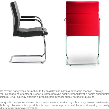
razované barvy látek se mohou lišit v závislosti na nastavení vašeho monitoru, proto je
važujte pouze za orientační. Doporučujeme barevné odstíny konzultovat s naším obchodním
ělením. Jinak náklady spojené s přečalouněním zboží budou na účet kupujícího.
is výrobku a vyobrazení má pouze informativní charakter, výrobce si vyhrazuje vlastnosti v
ůběhu výroby změnit bez předchozího upozornění a provozovatel není zodpovědný za škod
iklé s využitím neověřených dat.