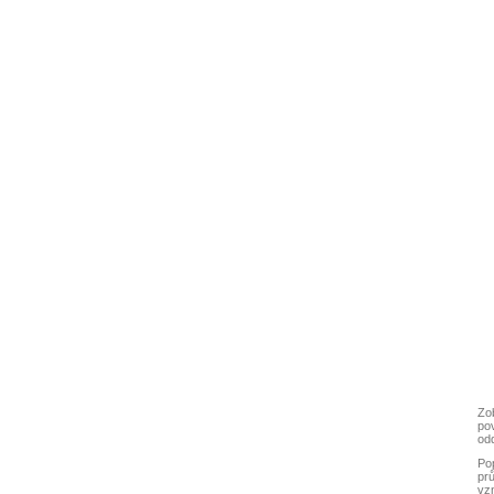
Zob
po
odd
Pop
pr
vzn