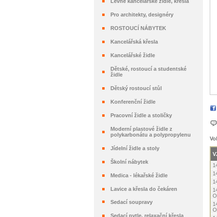
Levné kancelářské židle, křesla
Pro architekty, designéry
ROSTOUCÍ NÁBYTEK
Kancelářská křesla
Kancelářské židle
Dětské, rostoucí a studentské
židle
Dětský rostoucí stůl
Konferenční židle
Pracovní židle a stoličky
Moderní plastové židle z
polykarbonátu a polypropylenu
Vo
Jídelní židle a stoly
V
Školní nábytek
1
1
Medica - lékařské židle
1
Lavice a křesla do čekáren
1
O
Sedací soupravy
1
O
Sedací pytle, relaxační křesla