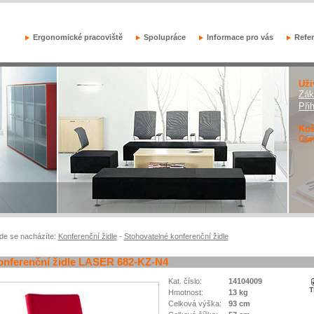
Ergonomické pracoviště
Spolupráce
Informace pro vás
Refe
Uži
Zák
Při
Koš
Cen
de se nacházíte:
Konferenční židle
-
Stohovatelné konferenční židle
nferenční židle LASER 682-KZ-N4
Kat. číslo:
14104009
Hmotnost:
13 kg
Celková výška:
93 cm