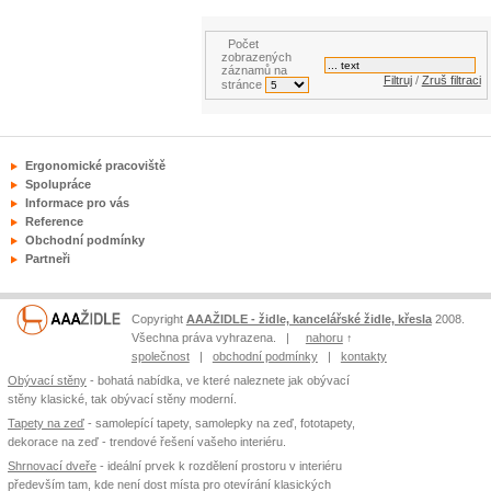
Počet
zobrazených
záznamů na
Filtruj
/
Zruš filtraci
stránce
Ergonomické pracoviště
Spolupráce
Informace pro vás
Reference
Obchodní podmínky
Partneři
Copyright
AAAŽIDLE - židle, kancelářské židle, křesla
2008.
Všechna práva vyhrazena. |
nahoru
↑
společnost
|
obchodní podmínky
|
kontakty
Obývací stěny
- bohatá nabídka, ve které naleznete jak obývací
stěny klasické, tak obývací stěny moderní.
Tapety na zeď
- samolepící tapety, samolepky na zeď, fototapety,
dekorace na zeď - trendové řešení vašeho interiéru.
Shrnovací dveře
- ideální prvek k rozdělení prostoru v interiéru
především tam, kde není dost místa pro otevírání klasických