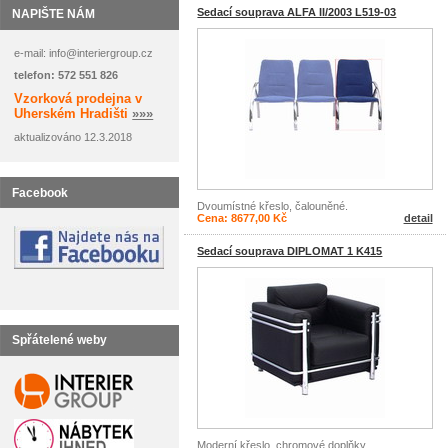
Sedací souprava ALFA II/2003 L519-03
NAPIŠTE NÁM
e-mail: info@interiergroup.cz
telefon: 572 551 826
Vzorková prodejna v
Uherském Hradišti
»»»
aktualizováno 12.3.2018
Facebook
Dvoumístné křeslo, čalouněné.
Cena: 8677,00 Kč
detail
Sedací souprava DIPLOMAT 1 K415
Spřátelené weby
Moderní křeslo, chromové doplňky.