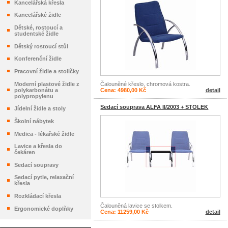
Kancelářská křesla
Kancelářské židle
Dětské, rostoucí a
studentské židle
Dětský rostoucí stůl
Konferenční židle
Pracovní židle a stoličky
Čalouněné křeslo, chromová kostra.
Moderní plastové židle z
Cena: 4980,00 Kč
detail
polykarbonátu a
polypropylenu
Sedací souprava ALFA II/2003 + STOLEK
Jídelní židle a stoly
Školní nábytek
Medica - lékařské židle
Lavice a křesla do
čekáren
Sedací soupravy
Sedací pytle, relaxační
křesla
Rozkládací křesla
Čalouněná lavice se stolkem.
Ergonomické doplňky
Cena: 11259,00 Kč
detail