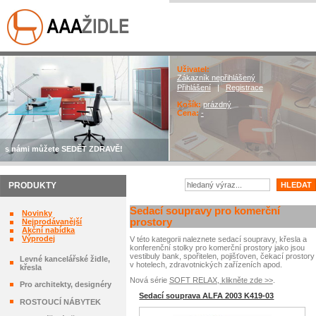
Uživatel:
Zákazník nepřihlášený
Přihlášení
|
Registrace
Košík:
prázdný
Cena:
-
s námi můžete SEDĚT ZDRAVĚ!
PRODUKTY
Sedací soupravy pro komerční
Novinky
prostory
Nejprodávanější
Akční nabídka
Výprodej
V této kategorii naleznete sedací soupravy, křesla a
konferenční stolky pro komerční prostory jako jsou
vestibuly bank, spořitelen, pojišťoven, čekací prostory
Levné kancelářské židle,
v hotelech, zdravotnických zařízeních apod.
křesla
Nová série
SOFT RELAX, klikněte zde >>
.
Pro architekty, designéry
Sedací souprava ALFA 2003 K419-03
ROSTOUCÍ NÁBYTEK