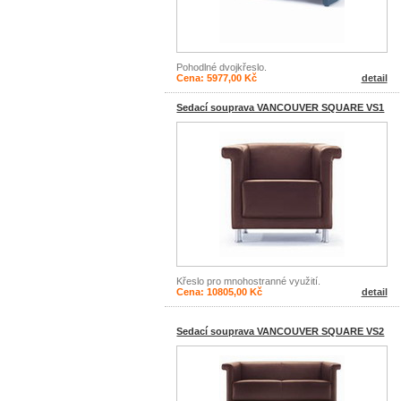
Pohodlné dvojkřeslo.
Cena: 5977,00 Kč
detail
Sedací souprava VANCOUVER SQUARE VS1
Křeslo pro mnohostranné využití.
Cena: 10805,00 Kč
detail
Sedací souprava VANCOUVER SQUARE VS2