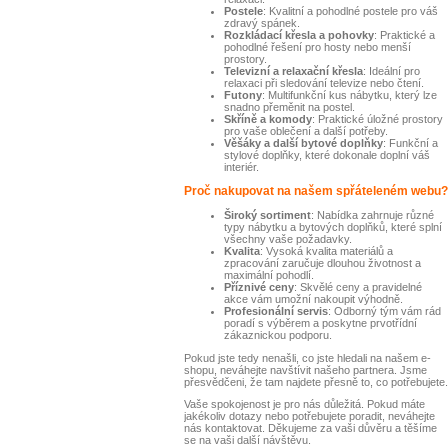
Postele
: Kvalitní a pohodlné postele pro váš
zdravý spánek.
Rozkládací křesla a pohovky
: Praktické a
pohodlné řešení pro hosty nebo menší
prostory.
Televizní a relaxační křesla
: Ideální pro
relaxaci při sledování televize nebo čtení.
Futony
: Multifunkční kus nábytku, který lze
snadno přeměnit na postel.
Skříně a komody
: Praktické úložné prostory
pro vaše oblečení a další potřeby.
Věšáky a další bytové doplňky
: Funkční a
stylové doplňky, které dokonale doplní váš
interiér.
Proč nakupovat na našem spřáteleném webu?
Široký sortiment
: Nabídka zahrnuje různé
typy nábytku a bytových doplňků, které splní
všechny vaše požadavky.
Kvalita
: Vysoká kvalita materiálů a
zpracování zaručuje dlouhou životnost a
maximální pohodlí.
Příznivé ceny
: Skvělé ceny a pravidelné
akce vám umožní nakoupit výhodně.
Profesionální servis
: Odborný tým vám rád
poradí s výběrem a poskytne prvotřídní
zákaznickou podporu.
Pokud jste tedy nenašli, co jste hledali na našem e-
shopu, neváhejte navštívit našeho partnera. Jsme
přesvědčeni, že tam najdete přesně to, co potřebujete.
Vaše spokojenost je pro nás důležitá. Pokud máte
jakékoliv dotazy nebo potřebujete poradit, neváhejte
nás kontaktovat. Děkujeme za vaši důvěru a těšíme
se na vaši další návštěvu.