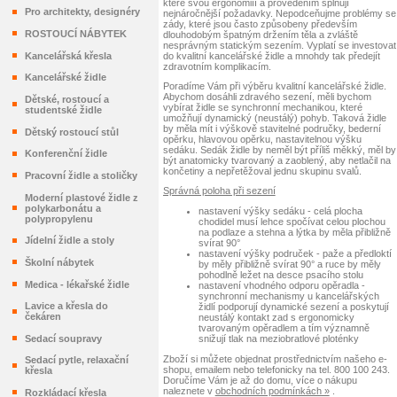
které svou ergonomiíí a provedením splňují
Pro architekty, designéry
nejnáročnější požadavky. Nepodceňujme problémy se
zády, které jsou často způsobeny především
ROSTOUCÍ NÁBYTEK
dlouhodobým špatným držením těla a zvláště
nesprávným statickým sezením. Vyplatí se investovat
do kvalitní kancelářské židle a mnohdy tak předejít
Kancelářská křesla
zdravotním komplikacím.
Kancelářské židle
Poradíme Vám při výběru kvalitní kancelářské židle.
Abychom dosáhli zdravého sezení, měli bychom
Dětské, rostoucí a
vybírat židle se synchronní mechanikou, které
studentské židle
umožňují dynamický (neustálý) pohyb. Taková židle
by měla mít i výškově stavitelné područky, bederní
Dětský rostoucí stůl
opěrku, hlavovou opěrku, nastavitelnou výšku
sedáku. Sedák židle by neměl být příliš měkký, měl by
Konferenční židle
být anatomicky tvarovaný a zaoblený, aby netlačil na
končetiny a nepřetěžoval jednu skupinu svalů.
Pracovní židle a stoličky
Správná poloha při sezení
Moderní plastové židle z
polykarbonátu a
nastavení výšky sedáku - celá plocha
polypropylenu
chodidel musí lehce spočívat celou plochou
na podlaze a stehna a lýtka by měla přibližně
Jídelní židle a stoly
svírat 90°
nastavení výšky područek - paže a předloktí
Školní nábytek
by měly přibližně svírat 90° a ruce by měly
pohodlně ležet na desce psacího stolu
Medica - lékařské židle
nastavení vhodného odporu opěradla -
synchronní mechanismy u kancelářských
Lavice a křesla do
židlí podporují dynamické sezení a poskytují
čekáren
neustálý kontakt zad s ergonomicky
tvarovaným opěradlem a tím významně
snižují tlak na meziobratlové ploténky
Sedací soupravy
Zboží si můžete objednat prostřednictvím našeho e-
Sedací pytle, relaxační
shopu, emailem nebo telefonicky na tel. 800 100 243.
křesla
Doručíme Vám je až do domu, více o nákupu
naleznete v
obchodních podmínkách »
.
Rozkládací křesla