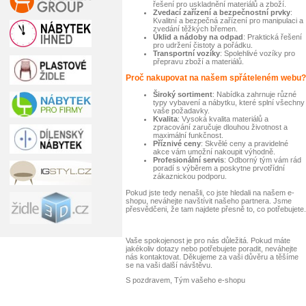
řešení pro uskladnění materiálů a zboží.
Zvedací zařízení a bezpečnostní prvky
:
Kvalitní a bezpečná zařízení pro manipulaci a
zvedání těžkých břemen.
Úklid a nádoby na odpad
: Praktická řešení
pro udržení čistoty a pořádku.
Transportní vozíky
: Spolehlivé vozíky pro
přepravu zboží a materiálů.
Proč nakupovat na našem spřáteleném webu?
Široký sortiment
: Nabídka zahrnuje různé
typy vybavení a nábytku, které splní všechny
vaše požadavky.
Kvalita
: Vysoká kvalita materiálů a
zpracování zaručuje dlouhou životnost a
maximální funkčnost.
Příznivé ceny
: Skvělé ceny a pravidelné
akce vám umožní nakoupit výhodně.
Profesionální servis
: Odborný tým vám rád
poradí s výběrem a poskytne prvotřídní
zákaznickou podporu.
Pokud jste tedy nenašli, co jste hledali na našem e-
shopu, neváhejte navštívit našeho partnera. Jsme
přesvědčeni, že tam najdete přesně to, co potřebujete.
Vaše spokojenost je pro nás důležitá. Pokud máte
jakékoliv dotazy nebo potřebujete poradit, neváhejte
nás kontaktovat. Děkujeme za vaši důvěru a těšíme
se na vaši další návštěvu.
S pozdravem, Tým vašeho e-shopu