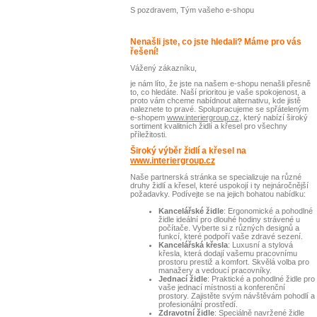
S pozdravem, Tým vašeho e-shopu
Nenašli jste, co jste hledali? Máme pro vás
řešení!
Vážený zákazníku,
je nám líto, že jste na našem e-shopu nenašli přesně
to, co hledáte. Naší prioritou je vaše spokojenost, a
proto vám chceme nabídnout alternativu, kde jistě
naleznete to pravé. Spolupracujeme se spřáteleným
e-shopem
www.interiergroup.cz
, který nabízí široký
sortiment kvalitních židlí a křesel pro všechny
příležitosti.
Široký výběr židlí a křesel na
www.interiergroup.cz
Naše partnerská stránka se specializuje na různé
druhy židlí a křesel, které uspokojí i ty nejnáročnější
požadavky. Podívejte se na jejich bohatou nabídku:
Kancelářské židle
: Ergonomické a pohodlné
židle ideální pro dlouhé hodiny strávené u
počítače. Vyberte si z různých designů a
funkcí, které podpoří vaše zdravé sezení.
Kancelářská křesla
: Luxusní a stylová
křesla, která dodají vašemu pracovnímu
prostoru prestiž a komfort. Skvělá volba pro
manažery a vedoucí pracovníky.
Jednací židle
: Praktické a pohodlné židle pro
vaše jednací místnosti a konferenční
prostory. Zajistěte svým návštěvám pohodlí a
profesionální prostředí.
Zdravotní židle
: Speciálně navržené židle