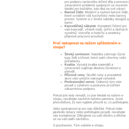
pro podporu správného držení těla a prevenci
zdravotních problémů spojených se sezením.
Ideální pro každého, kdo dbá na své zdraví.
Barové židle
: Moderní a stylové barové židle,
které ozvláštní váš kuchyňský nebo barový
prostor. Vyberte si z široké nabídky designů a
barev.
Kancelářský nábytek
: Kompletní řešení pro
vaši kancelář, včetně stolů, skříní a úložných
systémů. Vytvořte si funkční a esteticky
příjemné pracovní prostředí.
Proč nakupovat na našem spřáteleném e-
shopu?
Široký sortiment
: Nabídka zahrnuje různé
typy židlí a křesel, které splní všechny vaše
požadavky.
Kvalita
: Vysoká kvalita materiálů a
zpracování zajišťuje dlouhou životnost a
pohodlí.
Příznivé ceny
: Skvělé ceny a pravidelné
akce vám umožní nakoupit výhodně.
Profesionální servis
: Odborný tým vám
poradí s výběrem a poskytne prvotřídní
zákaznickou podporu.
Pokud jste tedy nenašli, co jste hledali na našem e-
shopu, neváhejte navštívit našeho partnera. Jsme
přesvědčeni, že tam najdete přesně to, co potřebujete.
Vaše spokojenost je pro nás důležitá. Pokud máte
jakékoliv dotazy nebo potřebujete poradit, neváhejte
nás kontaktovat. Děkujeme za vaši důvěru a těšíme
se na vaši další návštěvu.
S pozdravem, Tým vašeho e-shopu