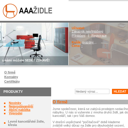
Uživatel:
Zákazník nepřihlášený
Přihlášení
|
Registrace
Košík:
prázdný
Cena:
-
s námi můžete SEDĚT ZDRAVĚ!
O firmě
Kontakty
Certifikáty
PRODUKTY
O firmě
Novinky
Nejprodávanější
Jsme společnost, která se zabývá prodejem sedacího
Akční nabídka
nábytku. U nás si vyberete z mnoha druhů židlí, jak do
Výprodej
kanceláří, tak i pro Váš domov.
Levné kancelářské židle,
V dnešní uspěchané "počítačové" době klademe
křesla
zvláště velký důraz na židle pro dlouhodobé sezení,