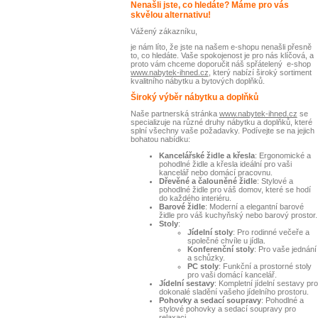
Nenašli jste, co hledáte? Máme pro vás
skvělou alternativu!
Vážený zákazníku,
je nám líto, že jste na našem e-shopu nenašli přesně
to, co hledáte. Vaše spokojenost je pro nás klíčová, a
proto vám chceme doporučit náš spřátelený e-shop
www.nabytek-ihned.cz
, který nabízí široký sortiment
kvalitního nábytku a bytových doplňků.
Široký výběr nábytku a doplňků
Naše partnerská stránka
www.nabytek-ihned.cz
se
specializuje na různé druhy nábytku a doplňků, které
splní všechny vaše požadavky. Podívejte se na jejich
bohatou nabídku:
Kancelářské židle a křesla
: Ergonomické a
pohodlné židle a křesla ideální pro vaši
kancelář nebo domácí pracovnu.
Dřevěné a čalouněné židle
: Stylové a
pohodlné židle pro váš domov, které se hodí
do každého interiéru.
Barové židle
: Moderní a elegantní barové
židle pro váš kuchyňský nebo barový prostor.
Stoly
:
Jídelní stoly
: Pro rodinné večeře a
společné chvíle u jídla.
Konferenční stoly
: Pro vaše jednání
a schůzky.
PC stoly
: Funkční a prostorné stoly
pro vaši domácí kancelář.
Jídelní sestavy
: Kompletní jídelní sestavy pro
dokonalé sladění vašeho jídelního prostoru.
Pohovky a sedací soupravy
: Pohodlné a
stylové pohovky a sedací soupravy pro
relaxaci.