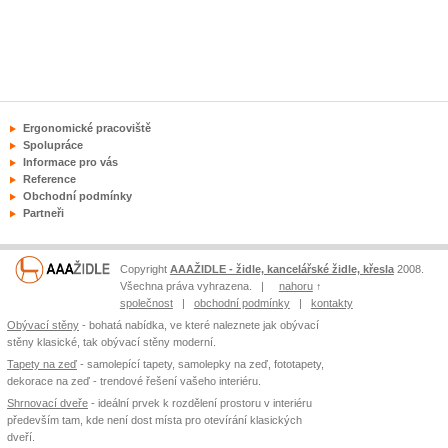
Ergonomické pracoviště
Spolupráce
Informace pro vás
Reference
Obchodní podmínky
Partneři
Copyright
AAAŽIDLE - židle, kancelářské židle, křesla
2008.
Všechna práva vyhrazena. |
nahoru
↑
společnost
|
obchodní podmínky
|
kontakty
Obývací stěny
- bohatá nabídka, ve které naleznete jak obývací
stěny klasické, tak obývací stěny moderní.
Tapety na zeď
- samolepící tapety, samolepky na zeď, fototapety,
dekorace na zeď - trendové řešení vašeho interiéru.
Shrnovací dveře
- ideální prvek k rozdělení prostoru v interiéru
především tam, kde není dost místa pro otevírání klasických
dveří.