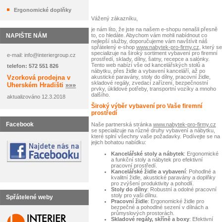
Ergonomické doplňky
Vážený zákazníku,
je nám líto, že jste na našem e-shopu nenašli přesně
NAPIŠTE NÁM
to, co hledáte. Abychom vám mohli nabídnout co
nejlepší služby, doporučujeme vám navštívit náš
spřátelený e-shop
www.nabytek-pro-firmy.cz
, který se
specializuje na široký sortiment vybavení pro firemní
e-mail: info@interiergroup.cz
prostředí, sklady, dílny, šatny, recepce a salónky.
Tento web nabízí vše od kancelářských stolů a
telefon: 572 551 826
nábytku, přes židle a vybavení kanceláří, až po
Vzorková prodejna v
akustické paravány, stoly do dílny, pracovní židle,
skladové regály, zvedací zařízení, bezpečnostní
Uherském Hradišti
»»»
prvky, úklidové potřeby, transportní vozíky a mnoho
dalšího.
aktualizováno 12.3.2018
Široký výběr vybavení pro Vaše firemní
prostředí
Facebook
Naše partnerská stránka
www.nabytek-pro-firmy.cz
se specializuje na různé druhy vybavení a nábytku,
které splní všechny vaše požadavky. Podívejte se na
jejich bohatou nabídku:
Kancelářské stoly a nábytek
: Ergonomické
a funkční stoly a nábytek pro efektivní
pracovní prostředí.
Kancelářské židle a vybavení
: Pohodlné a
kvalitní židle, akustické paravány a doplňky
pro zvýšení produktivity a pohodlí.
Stoly do dílny
: Robustní a odolné pracovní
stoly pro vaši dílnu.
Spřátelené weby
Pracovní židle
: Ergonomické židle pro
bezpečné a pohodlné sezení v dílnách a
průmyslových prostorách.
Skladové regály, skříně a boxy
: Efektivní