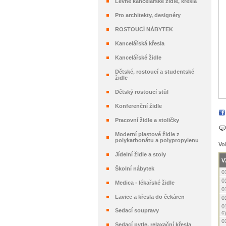
Levné kancelářské židle, křesla
Pro architekty, designéry
ROSTOUCÍ NÁBYTEK
Kancelářská křesla
Kancelářské židle
Dětské, rostoucí a studentské
židle
Dětský rostoucí stůl
Konferenční židle
Pracovní židle a stoličky
Moderní plastové židle z
polykarbonátu a polypropylenu
Vo
Jídelní židle a stoly
V
Školní nábytek
0
0
Medica - lékařské židle
0
Lavice a křesla do čekáren
0
0
Sedací soupravy
c
0
Sedací pytle, relaxační křesla