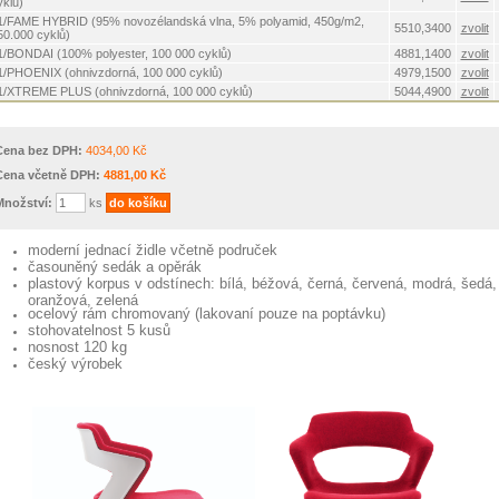
yklů)
1/FAME HYBRID (95% novozélandská vlna, 5% polyamid, 450g/m2,
5510,3400
zvolit
50.000 cyklů)
1/BONDAI (100% polyester, 100 000 cyklů)
4881,1400
zvolit
1/PHOENIX (ohnivzdorná, 100 000 cyklů)
4979,1500
zvolit
1/XTREME PLUS (ohnivzdorná, 100 000 cyklů)
5044,4900
zvolit
Cena bez DPH:
4034,00 Kč
Cena včetně DPH:
4881,00 Kč
Množství:
ks
moderní jednací židle včetně područek
časouněný sedák a opěrák
plastový korpus v odstínech: bílá, béžová, černá, červená, modrá, šedá,
oranžová, zelená
ocelový rám chromovaný (lakovaní pouze na poptávku)
stohovatelnost 5 kusů
nosnost 120 kg
český výrobek