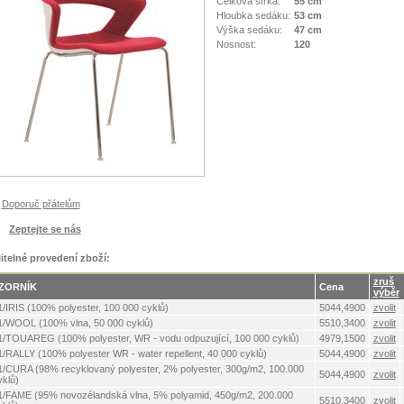
Celková šířka:
55 cm
Hloubka sedáku:
53 cm
Výška sedáku:
47 cm
Nosnost:
120
Doporuč přátelům
Zeptejte se nás
litelné provedení zboží:
zruš
ZORNÍK
Cena
výběr
1/IRIS (100% polyester, 100 000 cyklů)
5044,4900
zvolit
1/WOOL (100% vlna, 50 000 cyklů)
5510,3400
zvolit
1/TOUAREG (100% polyester, WR - vodu odpuzující, 100 000 cyklů)
4979,1500
zvolit
1/RALLY (100% polyester WR - water repellent, 40 000 cyklů)
5044,4900
zvolit
1/CURA (98% recyklovaný polyester, 2% polyester, 300g/m2, 100.000
5044,4900
zvolit
yklů)
1/FAME (95% novozélandská vlna, 5% polyamid, 450g/m2, 200.000
5510,3400
zvolit