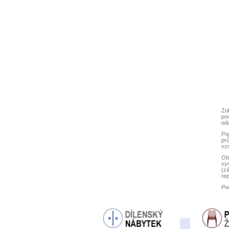
Zob
po
odd
Pop
pr
vzn
Ob
vym
(zá
rep
Po