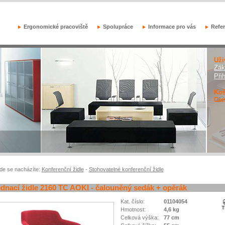
Ergonomické pracoviště
Spolupráce
Informace pro vás
Refe
Uži
Zák
Při
Koš
Cen
de se nacházíte:
Konferenční židle
-
Stohovatelné konferenční židle
dnací židle 2160 TC AOKI - čalouněný sedák + opěrák
Kat. číslo:
01104054
Hmotnost:
4,6 kg
Celková výška:
77 cm