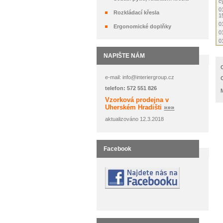
c
0
Rozkládací křesla
1
0
Ergonomické doplňky
0
0
NAPIŠTE NÁM
e-mail: info@interiergroup.cz
telefon: 572 551 826
Vzorková prodejna v
Uherském Hradišti
»»»
aktualizováno 12.3.2018
Facebook