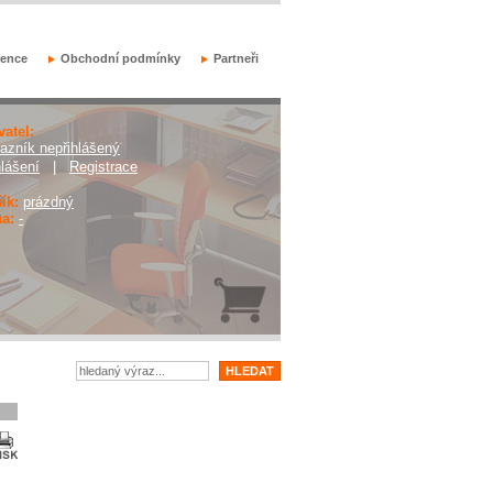
rence
Obchodní podmínky
Partneři
vatel:
azník nepřihlášený
hlášení
|
Registrace
ík:
prázdný
a:
-