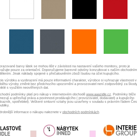
razované barvy látek se mohou lišit v závislosti na nastavení vašeho monitoru, proto je
važujte pouze za orientační. Doporučujeme barevné odstíny konzultovat s naším obchodním
ělením. Jinak náklady spojené s přečalouněním zboží budou na účet kupujícího.
is výrobku a vyobrazení má pouze informativní charakter, výrobce si vyhrazuje vlastnosti v
ůběhu výroby změnit bez předchozího upozornění a provozovatel není zodpovědný za škod
iklé s využitím neověřených dat.
chodní podmínky platí pro nákup v internetovém obchodě
www.aaazidle.cz
. Podmínky blíže
ezují a upřesňují práva a povinnosti prodávajícího ( provozovatel, dodavatel) a kupujícího
kazník, spotřebitel). Veškeré smluvní vztahy jsou uzavřeny v souladu s právním řádem Če
ubliky.
drobnější informace o nákupu naleznete v
obchodních podmínkách
.