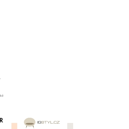
y
ské