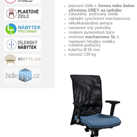
pracovní židle s
černou nebo šedou
síťovinou GREY na opěráku
čalouněný, prošívaný sedák
základní synchronní mechanismus
několikanásobná aretace
nastavení síly protiváhy
moderní pyramidová báze
možnost
mechanismu SL
k
nastavení hloubky sedáku
volitelné područky
kolečka Ø 65 mm
nosnost 130 kg