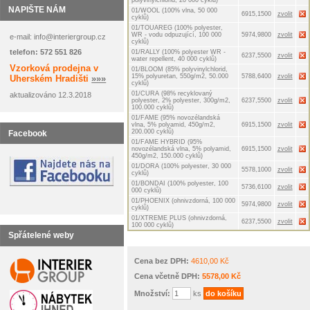
NAPIŠTE NÁM
01/WOOL (100% vlna, 50 000
6915,1500
zvolit
cyklů)
01/TOUAREG (100% polyester,
WR - vodu odpuzující, 100 000
5974,9800
zvolit
e-mail: info@interiergroup.cz
cyklů)
telefon: 572 551 826
01/RALLY (100% polyester WR -
6237,5500
zvolit
water repellent, 40 000 cyklů)
Vzorková prodejna v
01/BLOOM (85% polyvinylchlorid,
15% polyuretan, 550g/m2, 50.000
5788,6400
zvolit
Uherském Hradišti
»»»
cyklů)
01/CURA (98% recyklovaný
aktualizováno 12.3.2018
polyester, 2% polyester, 300g/m2,
6237,5500
zvolit
100.000 cyklů)
01/FAME (95% novozélandská
vlna, 5% polyamid, 450g/m2,
6915,1500
zvolit
200.000 cyklů)
Facebook
01/FAME HYBRID (95%
novozélandská vlna, 5% polyamid,
6915,1500
zvolit
450g/m2, 150.000 cyklů)
01/DORA (100% polyester, 30 000
5578,1000
zvolit
cyklů)
01/BONDAI (100% polyester, 100
5736,6100
zvolit
000 cyklů)
01/PHOENIX (ohnivzdorná, 100 000
5974,9800
zvolit
cyklů)
01/XTREME PLUS (ohnivzdorná,
6237,5500
zvolit
100 000 cyklů)
Spřátelené weby
Cena bez DPH:
4610,00 Kč
Cena včetně DPH:
5578,00 Kč
Množství:
ks