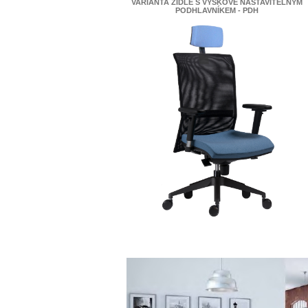
VARIANTA ŽIDLE S VÝŠKOVĚ NASTAVITELNÝM
PODHLAVNÍKEM - PDH