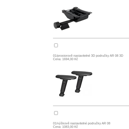
01/prostorově nastavitelné 3D područky AR 08 3D
Cena: 1694,00 Kč
01/výškově nastavitelné područky AR 08
Cena: 1083,00 Kč