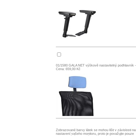
01/1580 GALA NET výškově nastavitelný podhlavník 
Cena: 659,00 Kč
Zobrazované barvy látek se mohou lišit v závislosti na
nastavení vašeho monitoru, proto je považujte pouze