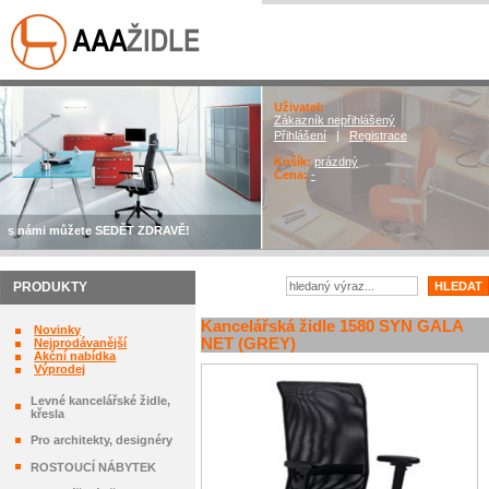
Uživatel:
Zákazník nepřihlášený
Přihlášení
|
Registrace
Košík:
prázdný
Cena:
-
s námi můžete SEDĚT ZDRAVĚ!
PRODUKTY
Kancelářská židle 1580 SYN GALA
Novinky
NET (GREY)
Nejprodávanější
Akční nabídka
Výprodej
Levné kancelářské židle,
křesla
Pro architekty, designéry
ROSTOUCÍ NÁBYTEK