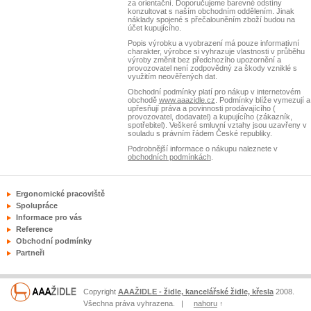
za orientační. Doporučujeme barevné odstíny
konzultovat s naším obchodním oddělením. Jinak
náklady spojené s přečalouněním zboží budou na
účet kupujícího.
Popis výrobku a vyobrazení má pouze informativní
charakter, výrobce si vyhrazuje vlastnosti v průběhu
výroby změnit bez předchozího upozornění a
provozovatel není zodpovědný za škody vzniklé s
využitím neověřených dat.
Obchodní podmínky platí pro nákup v internetovém
obchodě
www.aaazidle.cz
. Podmínky blíže vymezují a
upřesňují práva a povinnosti prodávajícího (
provozovatel, dodavatel) a kupujícího (zákazník,
spotřebitel). Veškeré smluvní vztahy jsou uzavřeny v
souladu s právním řádem České republiky.
Podrobnější informace o nákupu naleznete v
obchodních podmínkách
.
Ergonomické pracoviště
Spolupráce
Informace pro vás
Reference
Obchodní podmínky
Partneři
Copyright
AAAŽIDLE - židle, kancelářské židle, křesla
2008.
Všechna práva vyhrazena. |
nahoru
↑