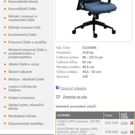
Kancelářská křesla
Kancelářské židle
Dětské, rostoucí a
studentské židle
Dětský rostoucí stůl
Konferenční židle
Pracovní židle a stoličky
Kat. číslo:
01103095
Moderní plastové židle z
Hmotnost:
14,8 kg
polykarbonátu a
polypropylenu
Celková výška:
98 - 107,5 cm
Celková šířka:
62 cm
Jídelní židle a stoly
Hloubka sedáku:
46,5 cm
Výška sedáku:
44,5 - 53 cm
Školní nábytek
Nosnost:
130
Medica - lékařské židle
Lavice a křesla do
Doporuč přátelům
čekáren
Zeptejte se nás
Sedací soupravy
Sedací pytle, relaxační
Volitelné provedení zboží:
křesla
zruš
VZORNÍK
Cena
Rozkládací křesla
výběr
01/IRIS (100% polyester, 100 000
6237,5500
zvolit
Ergonomické doplňky
cyklů)
01/KOŽENKA SK (osnova 100%
polyester, povrch 100%
5788,6400
zvolit
polyvinylchlorid, 20 000 cyklů)