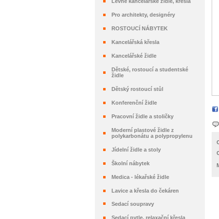
Levné kancelářské židle, křesla
Pro architekty, designéry
ROSTOUCÍ NÁBYTEK
Kancelářská křesla
Kancelářské židle
Dětské, rostoucí a studentské
židle
Dětský rostoucí stůl
Konferenční židle
Pracovní židle a stoličky
Moderní plastové židle z
polykarbonátu a polypropylenu
Jídelní židle a stoly
Školní nábytek
Medica - lékařské židle
Lavice a křesla do čekáren
Sedací soupravy
Sedací pytle, relaxační křesla