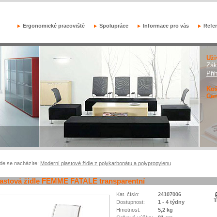
Ergonomické pracoviště
Spolupráce
Informace pro vás
Refe
Uži
Zák
Při
Koš
Cen
de se nacházíte:
Moderní plastové židle z polykarbonátu a polypropylenu
astová židle FEMME FATALE transparentní
Kat. číslo:
24107006
Dostupnost:
1 - 4 týdny
Hmotnost:
5,2 kg