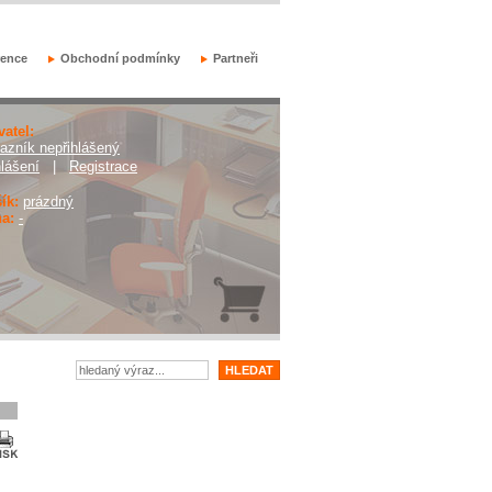
rence
Obchodní podmínky
Partneři
vatel:
azník nepřihlášený
hlášení
|
Registrace
ík:
prázdný
a:
-