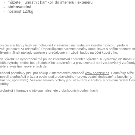
můžete ji umístnit kamkoli do interiéru i exteriéru
stohovatelná
nosnost 120kg
razované barvy látek se mohou lišit v závislosti na nastavení vašeho monitoru, proto je
važujte pouze za orientační. Doporučujeme barevné odstíny konzultovat s naším obchodním
ělením. Jinak náklady spojené s přečalouněním zboží budou na účet kupujícího.
is výrobku a vyobrazení má pouze informativní charakter, výrobce si vyhrazuje vlastnosti v
ůběhu výroby změnit bez předchozího upozornění a provozovatel není zodpovědný za škod
iklé s využitím neověřených dat.
chodní podmínky platí pro nákup v internetovém obchodě
www.aaazidle.cz
. Podmínky blíže
ezují a upřesňují práva a povinnosti prodávajícího ( provozovatel, dodavatel) a kupujícího
kazník, spotřebitel). Veškeré smluvní vztahy jsou uzavřeny v souladu s právním řádem Če
ubliky.
drobnější informace o nákupu naleznete v
obchodních podmínkách
.