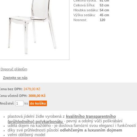
Celková výška:
81 cm
Celková šířka:
53 cm
Hloubka sedáku:
54 cm
Výška sedáku:
45 cm
Nosnost:
120
Doporuč přátelům
Zeptejte se nás
Cena bez DPH:
2479,00 Kč
Cena včetně DPH:
3000,00 Kč
Množství:
ks
plastová jídelní židle vyrobená z
kvalitního transparentního
- pevný a odolný vůči poškrábání
(průhledného) polykarbonátu
udělá dojem na každého - je doslova famózní svou elegancí i funkčností
díky své průhlednosti působí
odlehčeným a luxusním dojmem
velmi oblíbený model