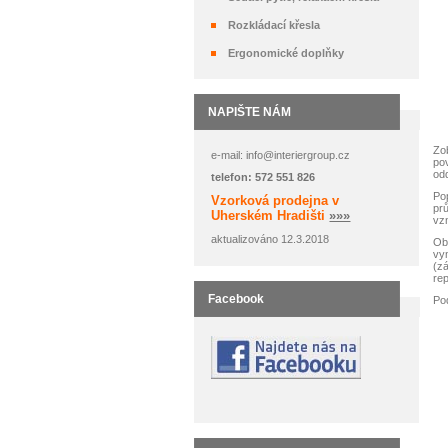
Rozkládací křesla
Ergonomické doplňky
NAPIŠTE NÁM
Zob
e-mail: info@interiergroup.cz
po
odd
telefon: 572 551 826
Pop
Vzorková prodejna v
pr
Uherském Hradišti
»»»
vzn
aktualizováno 12.3.2018
Ob
vym
(zá
rep
Facebook
Po