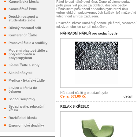
Páteř je optimálně uvolněna. Doporučujeme sedací
Kancelářská křesla
pytle používat pouze za dohledu dospělé osoby.
Přinásilném poškození sedacího pytle hrozí únik
Kancelářské židle
velice lehkých polystyrenových kuliček, jež může dítě
vdechnout a hrozí zadušení.
Dětské, rostoucí a
studentské židle
Relaxační křesla umožňují pohodlí při čtení, sledování
televize nebo jen tak při odpočinku.
Dětský rostoucí stůl
NÁHRADNÍ NÁPLŇ pro sedací pytle
Konferenční židle
Pracovní židle a stoličky
Moderní plastové židle z
polykarbonátu a
polypropylenu
Jídelní židle a stoly
Školní nábytek
Medica - lékařské židle
Lavice a křesla do
čekáren
Náhradní náplň pro sedací pytle.
Cena: 363,00 Kč
detail
Sedací soupravy
RELAX S KŘESLO
Sedací pytle, relaxační
křesla
Rozkládací křesla
Ergonomické doplňky