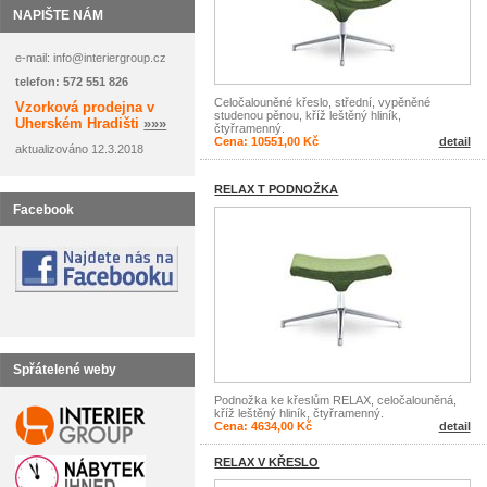
NAPIŠTE NÁM
e-mail: info@interiergroup.cz
telefon: 572 551 826
Celočalouněné křeslo, střední, vypěněné
Vzorková prodejna v
studenou pěnou, kříž leštěný hliník,
Uherském Hradišti
»»»
čtyřramenný.
Cena: 10551,00 Kč
detail
aktualizováno 12.3.2018
RELAX T PODNOŽKA
Facebook
Spřátelené weby
Podnožka ke křeslům RELAX, celočalouněná,
kříž leštěný hliník, čtyřramenný.
Cena: 4634,00 Kč
detail
RELAX V KŘESLO