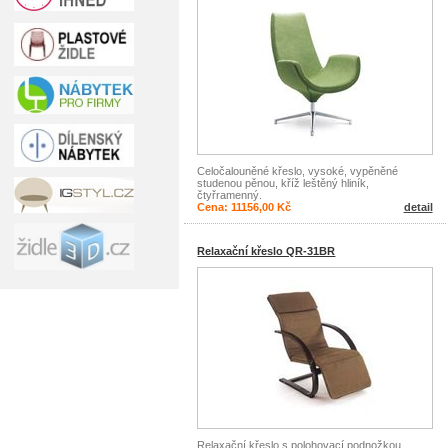
Celočalouněné křeslo, vysoké, vypěněné
studenou pěnou, kříž leštěný hliník,
čtyřramenný.
Cena: 11156,00 Kč
detail
Relaxační křeslo QR-31BR
Relaxační křeslo s polohovací podnožkou,