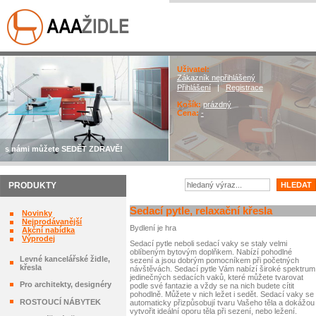
Uživatel:
Zákazník nepřihlášený
Přihlášení
|
Registrace
Košík:
prázdný
Cena:
-
s námi můžete SEDĚT ZDRAVĚ!
PRODUKTY
Sedací pytle, relaxační křesla
Novinky
Nejprodávanější
Bydlení je hra
Akční nabídka
Výprodej
Sedací pytle neboli sedací vaky se staly velmi
oblíbeným bytovým doplňkem. Nabízí pohodlné
Levné kancelářské židle,
sezení a jsou dobrým pomocníkem při početných
křesla
návštěvách. Sedací pytle Vám nabízí široké spektrum
jedinečných sedacích vaků, které můžete tvarovat
Pro architekty, designéry
podle své fantazie a vždy se na nich budete cítit
pohodlně. Můžete v nich ležet i sedět.
Sedací vaky se
ROSTOUCÍ NÁBYTEK
automaticky přizpůsobují tvaru Vašeho těla a dokážou
vytvořit ideální oporu těla při sezení, nebo ležení.