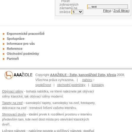
Počet
zobrazených
záznamů na
Filtruj
/
Zruš filtraci
stránce
Ergonomické pracoviště
Spolupráce
Informace pro vás
Reference
Obchodní podmínky
Partneři
Copyright
AAAŽIDLE - židle, kancelářské židle, křesla
2008.
Všechna práva vyhrazena. |
nahoru
↑
společnost
|
obchodní podmínky
|
kontakty
Obývací stěny
- bohatá nabídka, ve které naleznete jak obývací
stěny klasické, tak obývací stěny moderní.
Tapety na zeď
- samolepící tapety, samolepky na zeď, fototapety,
dekorace na zeď - trendové řešení vašeho interiéru.
Shrnovací dveře
- ideální prvek k rozdělení prostoru v interiéru
především tam, kde není dost místa pro otevírání klasických
dveří.
Ložnice nábytek
- nabízíme postele a skříňový nábytek, doplňují