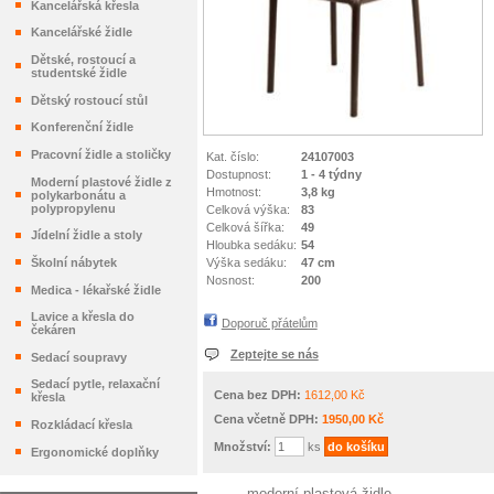
Kancelářská křesla
Kancelářské židle
Dětské, rostoucí a
studentské židle
Dětský rostoucí stůl
Konferenční židle
Pracovní židle a stoličky
Kat. číslo:
24107003
Dostupnost:
1 - 4 týdny
Moderní plastové židle z
Hmotnost:
3,8 kg
polykarbonátu a
polypropylenu
Celková výška:
83
Celková šířka:
49
Jídelní židle a stoly
Hloubka sedáku:
54
Výška sedáku:
47 cm
Školní nábytek
Nosnost:
200
Medica - lékařské židle
Lavice a křesla do
Doporuč přátelům
čekáren
Zeptejte se nás
Sedací soupravy
Sedací pytle, relaxační
Cena bez DPH:
1612,00 Kč
křesla
Cena včetně DPH:
1950,00 Kč
Rozkládací křesla
Množství:
ks
Ergonomické doplňky
moderní plastová židle