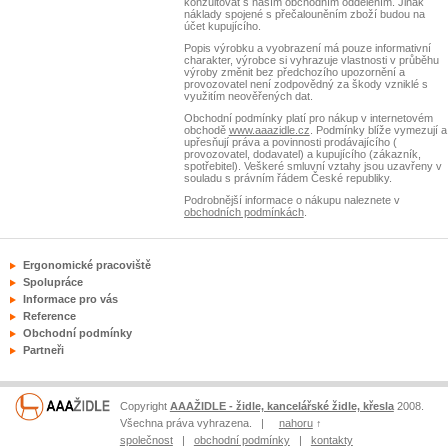
konzultovat s naším obchodním oddělením. Jinak
náklady spojené s přečalouněním zboží budou na
účet kupujícího.
Popis výrobku a vyobrazení má pouze informativní
charakter, výrobce si vyhrazuje vlastnosti v průběhu
výroby změnit bez předchozího upozornění a
provozovatel není zodpovědný za škody vzniklé s
využitím neověřených dat.
Obchodní podmínky platí pro nákup v internetovém
obchodě
www.aaazidle.cz
. Podmínky blíže vymezují a
upřesňují práva a povinnosti prodávajícího (
provozovatel, dodavatel) a kupujícího (zákazník,
spotřebitel). Veškeré smluvní vztahy jsou uzavřeny v
souladu s právním řádem České republiky.
Podrobnější informace o nákupu naleznete v
obchodních podmínkách
.
Ergonomické pracoviště
Spolupráce
Informace pro vás
Reference
Obchodní podmínky
Partneři
Copyright
AAAŽIDLE - židle, kancelářské židle, křesla
2008.
Všechna práva vyhrazena. |
nahoru
↑
společnost
|
obchodní podmínky
|
kontakty