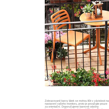
Zobrazované barvy látek se mohou lišit v závislosti na
nastavení vašeho monitoru, proto je považujte pouze
za orientační. Doporučujeme barevné odstíny