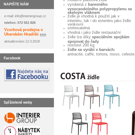
NAPIŠTE NÁM
vyrobená z
barevného
vysoceodolného polypropylenu se
skelným vláknem
židle je vhodná k použití jak v
e-mail: info@interiergroup.cz
interiéru, tak i do exteriéru jako židle
telefon: 572 551 826
venkovní
stohovatelná
Vzorková prodejna v
vhodná i jako židle restaurační
Uherském Hradišti
»»»
židle lze díky
speciálním spojkám
spojovat do řady
aktualizováno 12.3.2018
nosnost 200 kg
židle se vyrábí v barvách:
antracite, caffe, tortora, rosso, celeste
Facebook
Spřátelené weby