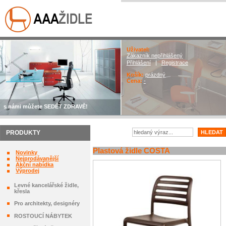
Uživatel:
Zákazník nepřihlášený
Přihlášení
|
Registrace
Košík:
prázdný
Cena:
-
s námi můžete SEDĚT ZDRAVĚ!
PRODUKTY
Plastová židle COSTA
Novinky
Nejprodávanější
Akční nabídka
Výprodej
Levné kancelářské židle,
křesla
Pro architekty, designéry
ROSTOUCÍ NÁBYTEK