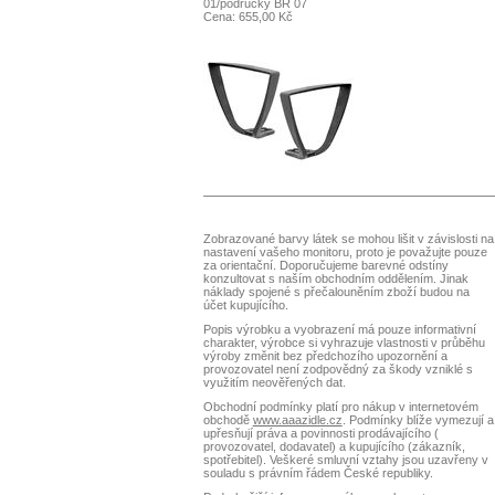
01/područky BR 07
Cena: 655,00 Kč
Zobrazované barvy látek se mohou lišit v závislosti na
nastavení vašeho monitoru, proto je považujte pouze
za orientační. Doporučujeme barevné odstíny
konzultovat s naším obchodním oddělením. Jinak
náklady spojené s přečalouněním zboží budou na
účet kupujícího.
Popis výrobku a vyobrazení má pouze informativní
charakter, výrobce si vyhrazuje vlastnosti v průběhu
výroby změnit bez předchozího upozornění a
provozovatel není zodpovědný za škody vzniklé s
využitím neověřených dat.
Obchodní podmínky platí pro nákup v internetovém
obchodě
www.aaazidle.cz
. Podmínky blíže vymezují a
upřesňují práva a povinnosti prodávajícího (
provozovatel, dodavatel) a kupujícího (zákazník,
spotřebitel). Veškeré smluvní vztahy jsou uzavřeny v
souladu s právním řádem České republiky.