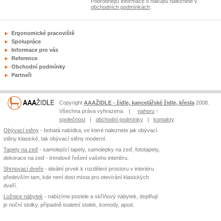
Podrobnější informace o nákupu naleznete v
obchodních podmínkách
.
Ergonomické pracoviště
Spolupráce
Informace pro vás
Reference
Obchodní podmínky
Partneři
Copyright
AAAŽIDLE - židle, kancelářské židle, křesla
2008.
Všechna práva vyhrazena. |
nahoru
↑
společnost
|
obchodní podmínky
|
kontakty
Obývací stěny
- bohatá nabídka, ve které naleznete jak obývací
stěny klasické, tak obývací stěny moderní.
Tapety na zeď
- samolepící tapety, samolepky na zeď, fototapety,
dekorace na zeď - trendové řešení vašeho interiéru.
Shrnovací dveře
- ideální prvek k rozdělení prostoru v interiéru
především tam, kde není dost místa pro otevírání klasických
dveří.
Ložnice nábytek
- nabízíme postele a skříňový nábytek, doplňují
je noční stolky, případně toaletní stolek, komody, apod.