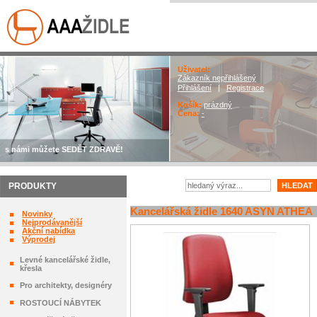
Uživatel:
Zákazník nepřihlášený
Přihlášení
|
Registrace
Košík:
prázdný
Cena:
-
s námi můžete SEDĚT ZDRAVĚ!
PRODUKTY
Kancelářská židle 1640 ASYN ATHEA
Novinky
Nejprodávanější
Akční nabídka
Výprodej
Levné kancelářské židle,
křesla
Pro architekty, designéry
ROSTOUCÍ NÁBYTEK