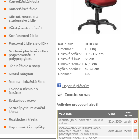
Kancelářská křesla
Kancelářské židle
Dětské, rostoucí a
studentské židle
Dětský rostoucí stůl
Konferenční židle
Pracovní židle a stoličky
Kat. číslo:
01103040
Hmotnost:
10,7 kg
Moderní plastové židle z
Celková výška:
96,5-117 cm
polykarbonátu a
polypropylenu
Celková šířka:
58 cm
Hloubka sedáku:
45,5 cm
Jídelní židle a stoly
Výška sedáku:
40-53 cm
Nosnost:
120
Školní nábytek
Medica - lékařské židle
Doporuč přátelům
Lavice a křesla do
čekáren
Zeptejte se nás
Sedací soupravy
Volitelné provedení zboží:
Sedací pytle, relaxační
křesla
zruš
VZORNÍK
Cena
výběr
Rozkládací křesla
01/IRIS (100% polyester, 100 000
3914,3500
zvolit
cyklů)
Ergonomické doplňky
01/KOŽENKA SK (osnova 100%
polyester, povrch 100%
3465,4400
zvolit
polyvinylchlorid, 20 000 cyklů)
01/WOOL (100% vlna, 50 000