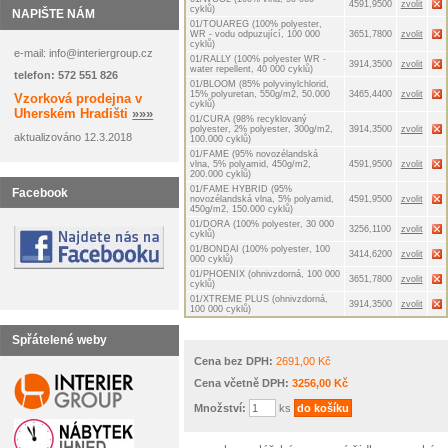
4591,9500
zvolit
cyklů)
NAPIŠTE NÁM
01/TOUAREG (100% polyester,
WR - vodu odpuzující, 100 000
3651,7800
zvolit
cyklů)
e-mail: info@interiergroup.cz
01/RALLY (100% polyester WR -
3914,3500
zvolit
water repellent, 40 000 cyklů)
telefon: 572 551 826
01/BLOOM (85% polyvinylchlorid,
15% polyuretan, 550g/m2, 50.000
3465,4400
zvolit
Vzorková prodejna v
cyklů)
Uherském Hradišti
»»»
01/CURA (98% recyklovaný
polyester, 2% polyester, 300g/m2,
3914,3500
zvolit
aktualizováno 12.3.2018
100.000 cyklů)
01/FAME (95% novozélandská
vlna, 5% polyamid, 450g/m2,
4591,9500
zvolit
200.000 cyklů)
01/FAME HYBRID (95%
Facebook
novozélandská vlna, 5% polyamid,
4591,9500
zvolit
450g/m2, 150.000 cyklů)
01/DORA (100% polyester, 30 000
3256,1100
zvolit
cyklů)
01/BONDAI (100% polyester, 100
3414,6200
zvolit
000 cyklů)
01/PHOENIX (ohnivzdorná, 100 000
3651,7800
zvolit
cyklů)
01/XTREME PLUS (ohnivzdorná,
3914,3500
zvolit
100 000 cyklů)
Spřátelené weby
Cena bez DPH:
2691,00 Kč
Cena včetně DPH:
3256,00 Kč
Množství:
ks