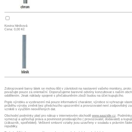
Kostra hliníková
Cena: 0,00 Kč
Zobrazované barvy látek se mohou lišit v závislosti na nastavení vašeho monitoru, proto 
považujte pouze za orientační. Doporučujeme barevné odstíny konzultovat s naším obc
oddělením. Jinak náklady spojené s přečalouněním zboží budou na účet kupujícího.
Popis výrobku a vyobrazení má pouze informativní charakter, výrobce si vyhrazuje vlastn
průběhu výroby změnit bez předchozího upozornění a provozovatel není zodpovědný z
vzniklé s využitím neověřených dat.
Obchodní podmínky platí pro nákup v internetovém obchodě
www.aaazidle.cz
. Podmínky
vymezují a upřesňují práva a povinnosti prodávajícího ( provozovatel, dodavatel) a kupuj
(zákazník, spotřebitel). Veškeré smluvní vztahy jsou uzavřeny v souladu s právním řá
republiky.