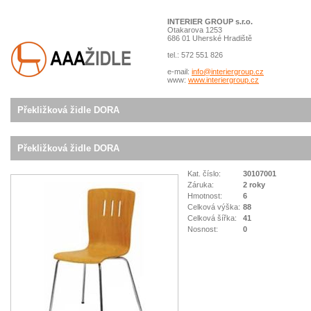
INTERIER GROUP s.r.o.
Otakarova 1253
686 01 Uherské Hradiště
tel.: 572 551 826
e-mail:
info@interiergroup.cz
www:
www.interiergroup.cz
Překližková židle DORA
Překližková židle DORA
Kat. číslo:
30107001
Záruka:
2 roky
Hmotnost:
6
Celková výška:
88
Celková šířka:
41
Nosnost:
0