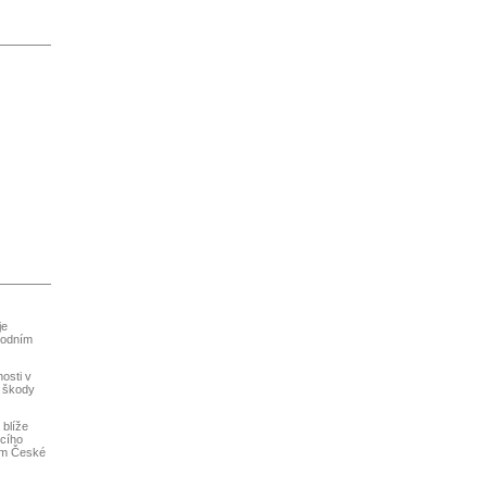
je
hodním
osti v
a škody
 blíže
ícího
dem České