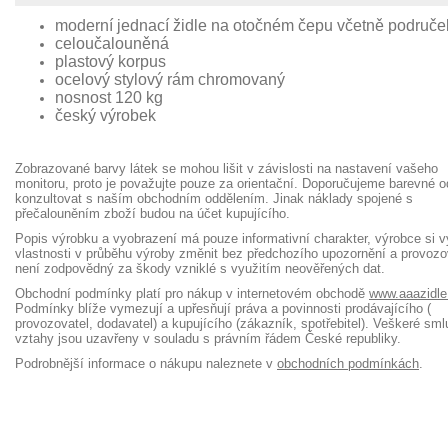
moderní jednací židle na otočném čepu včetně područe
celoučalouněná
plastový korpus
ocelový stylový rám chromovaný
nosnost 120 kg
český výrobek
Zobrazované barvy látek se mohou lišit v závislosti na nastavení vašeho
monitoru, proto je považujte pouze za orientační. Doporučujeme barevné o
konzultovat s naším obchodním oddělením. Jinak náklady spojené s
přečalouněním zboží budou na účet kupujícího.
Popis výrobku a vyobrazení má pouze informativní charakter, výrobce si v
vlastnosti v průběhu výroby změnit bez předchozího upozornění a provozo
není zodpovědný za škody vzniklé s využitím neověřených dat.
Obchodní podmínky platí pro nákup v internetovém obchodě
www.aaazidle
Podmínky blíže vymezují a upřesňují práva a povinnosti prodávajícího (
provozovatel, dodavatel) a kupujícího (zákazník, spotřebitel). Veškeré sml
vztahy jsou uzavřeny v souladu s právním řádem České republiky.
Podrobnější informace o nákupu naleznete v
obchodních podmínkách
.