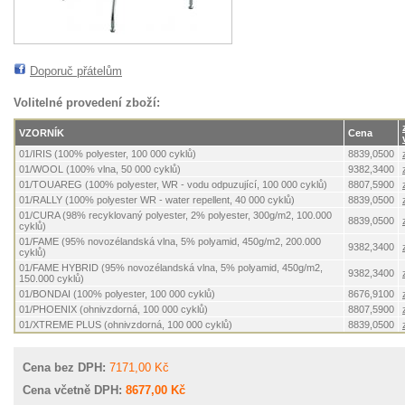
Doporuč přátelům
Volitelné provedení zboží:
VZORNÍK
Cena
01/IRIS (100% polyester, 100 000 cyklů)
8839,0500
01/WOOL (100% vlna, 50 000 cyklů)
9382,3400
01/TOUAREG (100% polyester, WR - vodu odpuzující, 100 000 cyklů)
8807,5900
01/RALLY (100% polyester WR - water repellent, 40 000 cyklů)
8839,0500
01/CURA (98% recyklovaný polyester, 2% polyester, 300g/m2, 100.000
8839,0500
cyklů)
01/FAME (95% novozélandská vlna, 5% polyamid, 450g/m2, 200.000
9382,3400
cyklů)
01/FAME HYBRID (95% novozélandská vlna, 5% polyamid, 450g/m2,
9382,3400
150.000 cyklů)
01/BONDAI (100% polyester, 100 000 cyklů)
8676,9100
01/PHOENIX (ohnivzdorná, 100 000 cyklů)
8807,5900
01/XTREME PLUS (ohnivzdorná, 100 000 cyklů)
8839,0500
Cena bez DPH:
7171,00 Kč
Cena včetně DPH:
8677,00 Kč