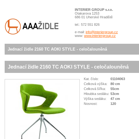
INTERIER GROUP s.r.o.
Otakarova 1253
686 01 Uherské Hradiště
tel.: 572 551 826
e-mail:
info@interiergroup.cz
www:
www.interiergroup.cz
Jednací židle 2160 TC AOKI STYLE - celočalouněná
Jednací židle 2160 TC AOKI STYLE - celočalouněná
Kat. číslo:
01104063
Celková výška:
80 cm
Celková šířka:
55cm
Hloubka sedáku:
53cm
Výška sedáku:
47 cm
Nosnost:
120