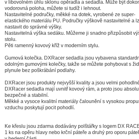
v libovolném úhlu sklonu opěradla a sedadla. Může být doko
vodorovná poloha, můžete si tudíž i lehnout.
Nastavitelné područky, měkké na dotek, vyrobené ze super-
elastického materiálu PU. Područky výškově nastavitelné a lz
nastavit do správné výšky.
Nastavitelná výška sedáku. Můžeme ji snadno přizpůsobit vý
stolu.
Pěti ramenný kovový kříž v moderním stylu.
Gumová kolečka. DXRacer sedadla jsou vybavena standard
odolným gumovými kolečky, takže se můžete pohybovat s žid
plynule bez poškrábání podlahy.
DXRacer jsou produkty nejvyšší kvality a jsou velmi pohodln
DXRacer sedadla mají uvnitř kovový rám, a proto jsou absolu
bezpečné a stabilní.
Měkké a vysoce kvalitní materiály čalounění s vysokou propu
vzduchu poskytují pocit pohodlí.
Ke křeslu jsou zdarma dodávány polštářky s logem DX RAC
1 ks na opěru hlavy nebo krční páteře a druhý pro oporu páte
v bederní části.