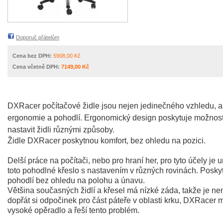
Doporuč přátelům
Cena bez DPH:
5908,00 Kč
Cena včetně DPH:
7149,00 Kč
DXRacer počítačové židle jsou nejen jedinečného vzhledu, a
ergonomie a pohodlí. Ergonomický design poskytuje možnos
nastavit židli různými způsoby.
Židle DXRacer poskytnou komfort, bez ohledu na pozici.
Delší práce na počítači, nebo pro hraní her, pro tyto účely je 
toto pohodlné křeslo s nastavením v různých rovinách. Posky
pohodlí bez ohledu na polohu a únavu.
Většina současných židlí a křesel má nízké záda, takže je n
dopřát si odpočinek pro část páteře v oblasti krku, DXRacer m
vysoké opěradlo a řeší tento problém.