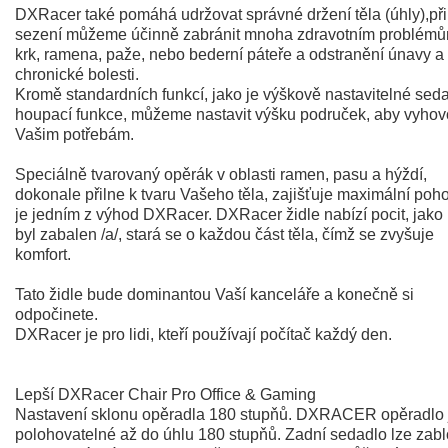
DXRacer také pomáhá udržovat správné držení těla (úhly),při
sezení můžeme účinně zabránit mnoha zdravotním problémů
krk, ramena, paže, nebo bederní páteře a odstranění únavy a
chronické bolesti.
Kromě standardních funkcí, jako je výškově nastavitelné sed
houpací funkce, můžeme nastavit výšku područek, aby vyhov
Vašim potřebám.
Speciálně tvarovaný opěrák v oblasti ramen, pasu a hýždí,
dokonale přilne k tvaru Vašeho těla, zajišťuje maximální poho
je jedním z výhod DXRacer. DXRacer židle nabízí pocit, jako 
byl zabalen /a/, stará se o každou část těla, čímž se zvyšuje
komfort.
Tato židle bude dominantou Vaší kanceláře a konečně si
odpočinete.
DXRacer je pro lidi, kteří používají počítač každý den.
Lepší DXRacer Chair Pro Office & Gaming
Nastavení sklonu opěradla 180 stupňů. DXRACER opěradlo 
polohovatelné až do úhlu 180 stupňů. Zadní sedadlo lze zab