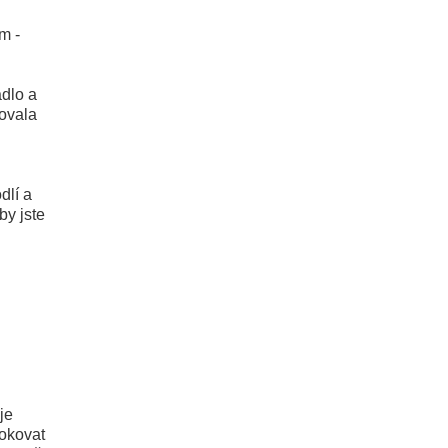
m -
adlo a
ovala
dlí a
by jste
je
lokovat