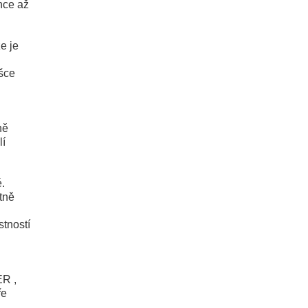
nce až
e je
šce
ně
lí
é.
tně
stností
ER ,
ře