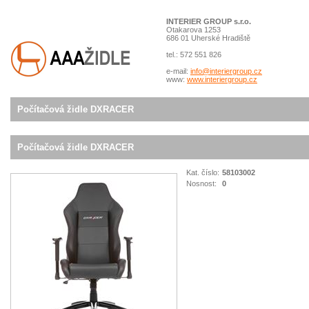
INTERIER GROUP s.r.o.
Otakarova 1253
686 01 Uherské Hradiště
tel.: 572 551 826
e-mail:
info@interiergroup.cz
www:
www.interiergroup.cz
Počítačová židle DXRACER
Počítačová židle DXRACER
Kat. číslo:
58103002
Nosnost:
0