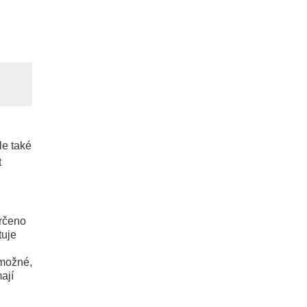
le také
t
určeno
tuje
emožné,
ají