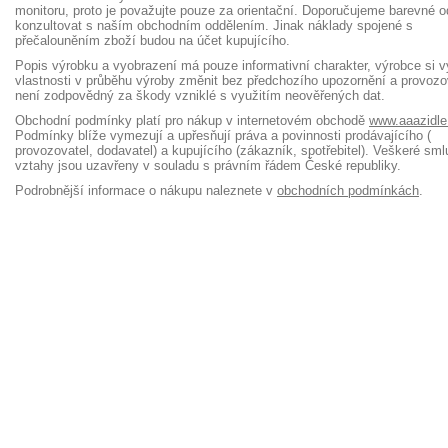
monitoru, proto je považujte pouze za orientační. Doporučujeme barevné o
konzultovat s naším obchodním oddělením. Jinak náklady spojené s
přečalouněním zboží budou na účet kupujícího.
Popis výrobku a vyobrazení má pouze informativní charakter, výrobce si v
vlastnosti v průběhu výroby změnit bez předchozího upozornění a provozo
není zodpovědný za škody vzniklé s využitím neověřených dat.
Obchodní podmínky platí pro nákup v internetovém obchodě
www.aaazidle
Podmínky blíže vymezují a upřesňují práva a povinnosti prodávajícího (
provozovatel, dodavatel) a kupujícího (zákazník, spotřebitel). Veškeré sml
vztahy jsou uzavřeny v souladu s právním řádem České republiky.
Podrobnější informace o nákupu naleznete v
obchodních podmínkách
.