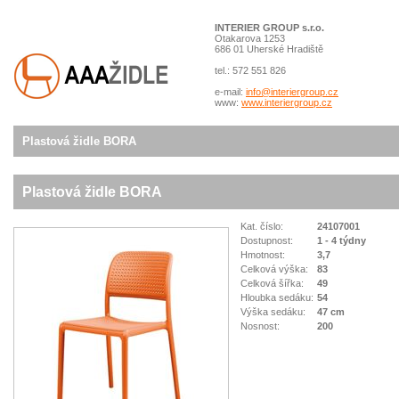
INTERIER GROUP s.r.o.
Otakarova 1253
686 01 Uherské Hradiště
tel.: 572 551 826
e-mail:
info@interiergroup.cz
www:
www.interiergroup.cz
Plastová židle BORA
Plastová židle BORA
Kat. číslo:
24107001
Dostupnost:
1 - 4 týdny
Hmotnost:
3,7
Celková výška:
83
Celková šířka:
49
Hloubka sedáku:
54
Výška sedáku:
47 cm
Nosnost:
200