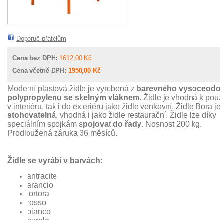
Doporuč přátelům
Cena bez DPH:
1612,00 Kč
Cena včetně DPH:
1950,00 Kč
Moderní plastová židle je vyrobená z
barevného vysoceodo
polypropylenu se skelným vláknem
. Židle je vhodná k použ
v interiéru, tak i do exteriéru jako židle venkovní. Židle Bora j
stohovatelná
, vhodná i jako židle restaurační. Židle lze díky
speciálním spojkám
spojovat do řady
. Nosnost 200 kg.
Prodloužená záruka 36 měsíců.
Židle se vyrábí v barvách:
antracite
arancio
tortora
rosso
bianco